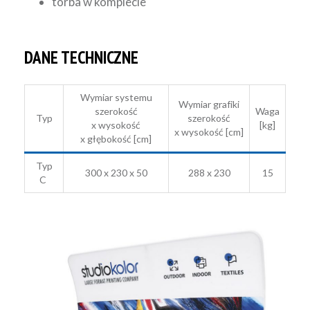
torba w komplecie
DANE TECHNICZNE
Wymiar systemu
Wymiar grafiki
szerokość
Waga
Typ
szerokość
x wysokość
[kg]
x wysokość [cm]
x głębokość [cm]
Typ
300 x 230 x 50
288 x 230
15
C