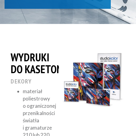
WYDRUKI
DO KASETONÓW
DEKORY
materiał
poliestrowy
o ograniczonej
przenikalności
światła
i gramaturze
210 lub 220