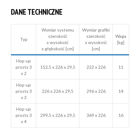
DANE TECHNICZNE
Wymiar systemu
Wymiar grafiki
szerokość
szerokość
Waga
Typ
x wysokość
x wysokość
[kg]
x głębokość [cm]
[cm]
Hop-up
prosty 3
152,5 x 226 x 29,5
222 x 226
11
x 2
Hop-up
prosty 3
226 x 226 x 29,5
296 x 226
14
x 3
Hop-up
prosty 3
299,5 x 226 x 29,5
369 x 226
16
x 4