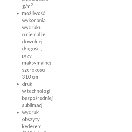
2
g/m
możliwość
wykonania
wydruku
o niemalże
dowolnej
długości,
przy
maksymalnej
szerokości
310 cm
druk
w technologii
bezpośredniej
sublimacji
wydruk
obszyty
kederem