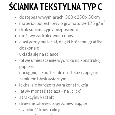
ŚCIANKA TEKSTYLNA TYP C
dostępna w wymiarach: 300 x 250 x 50 cm
2
materiał poliestrowy o gramaturze 175 g/m
druk sublimacyjny bezpośredni
możliwy zadruk dwustronny
elastyczny materiał, dzięki któremu grafika
doskonale
układa się na ściance
łatwe umieszczenie wydruku na konstrukcji
poprzez
naciągnięcie materiału na stelaż i zapięcie
zamkiem błyskawicznym
lekka, ale bardzo trwała konstrukcja
łatwy montaż stelaża – na „click”
atrakcyjny kształt
dwie metalowe stopy zapewniające
stabilność konstrukcji