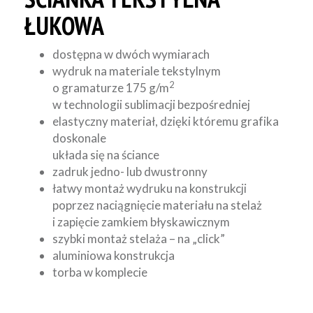
ŁUKOWA
dostępna w dwóch wymiarach
wydruk na materiale tekstylnym
2
o gramaturze 175 g/m
w technologii sublimacji bezpośredniej
elastyczny materiał, dzięki któremu grafika
doskonale
układa się na ściance
zadruk jedno- lub dwustronny
łatwy montaż wydruku na konstrukcji
poprzez naciągnięcie materiału na stelaż
i zapięcie zamkiem błyskawicznym
szybki montaż stelaża – na „click”
aluminiowa konstrukcja
torba w komplecie