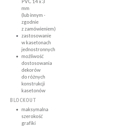
PVC 14 x 3
mm
(lub innym -
zgodnie
z zamówieniem)
zastosowanie
w kasetonach
jednostronnych
możliwość
dostosowania
dekorów
do różnych
konstrukcji
kasetonów
BLOCKOUT
maksymalna
szerokość
grafiki