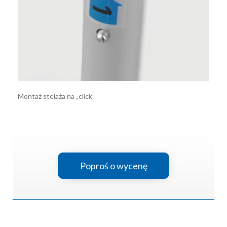
Montaż stelaża na „click”
Poproś o wycenę