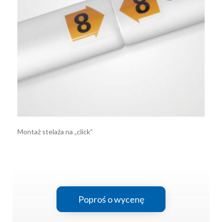
Montaż stelaża na „click”
Poproś o wycenę