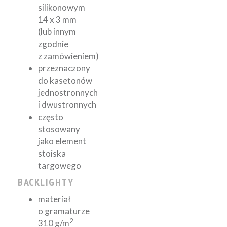
silikonowym
14 x 3 mm
(lub innym
zgodnie
z zamówieniem)
przeznaczony
do kasetonów
jednostronnych
i dwustronnych
często
stosowany
jako element
stoiska
targowego
BACKLIGHTY
materiał
o gramaturze
2
310 g/m