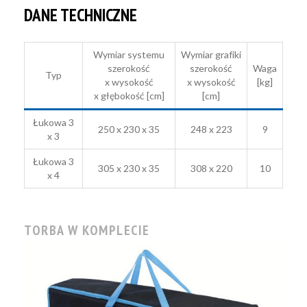
DANE TECHNICZNE
Wymiar systemu
Wymiar grafiki
szerokość
szerokość
Waga
Typ
x wysokość
x wysokość
[kg]
x głębokość [cm]
[cm]
Łukowa 3
250 x 230 x 35
248 x 223
9
x 3
Łukowa 3
305 x 230 x 35
308 x 220
10
x 4
TORBA W KOMPLECIE