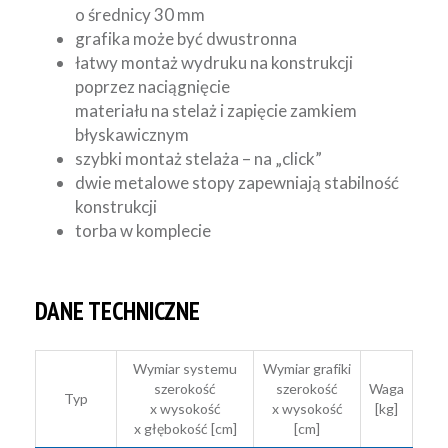
o średnicy 30 mm
grafika może być dwustronna
łatwy montaż wydruku na konstrukcji
poprzez naciągnięcie
materiału na stelaż i zapięcie zamkiem
błyskawicznym
szybki montaż stelaża – na „click”
dwie metalowe stopy zapewniają stabilność
konstrukcji
torba w komplecie
DANE TECHNICZNE
Wymiar systemu
Wymiar grafiki
szerokość
szerokość
Waga
Typ
x wysokość
x wysokość
[kg]
x głębokość [cm]
[cm]