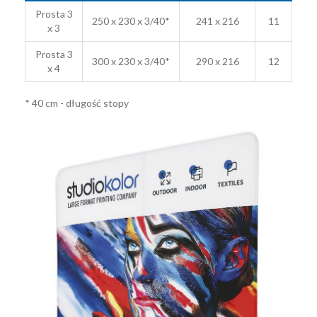
Prosta 3
250 x 230 x 3/40*
241 x 216
11
x 3
Prosta 3
300 x 230 x 3/40*
290 x 216
12
x 4
* 40 cm - długość stopy