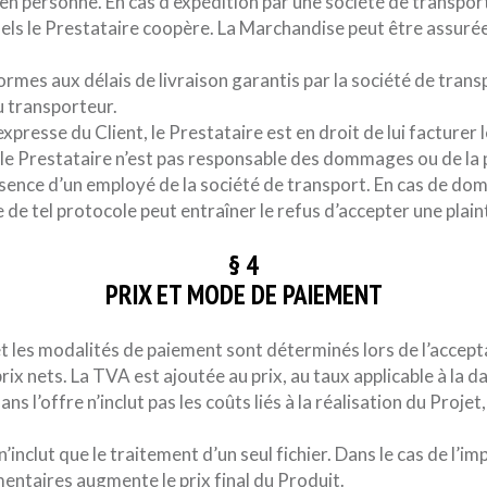
n personne. En cas d’expédition par une société de transport, 
quels le Prestataire coopère. La Marchandise peut être assuré
formes aux délais de livraison garantis par la société de tran
u transporteur.
xpresse du Client, le Prestataire est en droit de lui facturer 
e Prestataire n’est pas responsable des dommages ou de la p
 présence d’un employé de la société de transport. En cas de do
 de tel protocole peut entraîner le refus d’accepter une plain
§ 4
PRIX ET MODE DE PAIEMENT
e et les modalités de paiement sont déterminés lors de l’acce
 nets. La TVA est ajoutée au prix, au taux applicable à la d
ans l’offre n’inclut pas les coûts liés à la réalisation du Projet
’inclut que le traitement d’un seul fichier. Dans le cas de l’im
mentaires augmente le prix final du Produit.