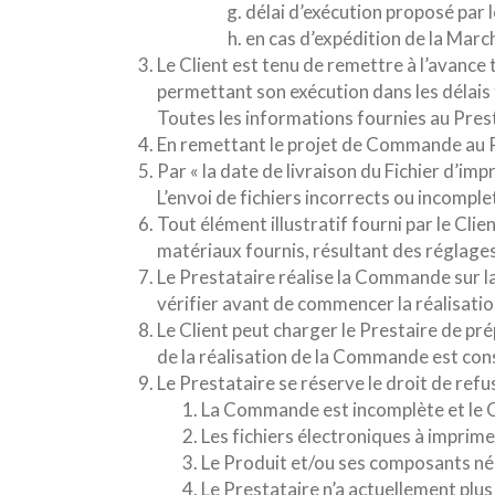
délai d’exécution proposé par l
en cas d’expédition de la Marc
Le Client est tenu de remettre à l’avance
permettant son exécution dans les délai
Toutes les informations fournies au Pres
En remettant le projet de Commande au Pr
Par « la date de livraison du Fichier d’i
L’envoi de fichiers incorrects ou incomple
Tout élément illustratif fourni par le Cli
matériaux fournis, résultant des réglages
Le Prestataire réalise la Commande sur la
vérifier avant de commencer la réalisat
Le Client peut charger le Prestaire de pr
de la réalisation de la Commande est co
Le Prestataire se réserve le droit de r
La Commande est incomplète et le Cl
Les fichiers électroniques à imprime
Le Produit et/ou ses composants néce
Le Prestataire n’a actuellement plu