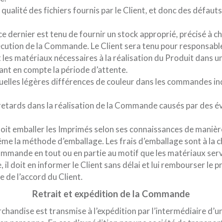
a qualité des fichiers fournis par le Client, et donc des déf
, ce dernier est tenu de fournir un stock approprié, précisé à 
écution de la Commande. Le Client sera tenu pour responsabl
t les matériaux nécessaires à la réalisation du Produit dans un
nt en compte la période d’attente.
tuelles légères différences de couleur dans les commandes indi
 retards dans la réalisation de la Commande causés par des é
e doit emballer les Imprimés selon ses connaissances de mani
me la méthode d’emballage. Les frais d’emballage sont à la c
 Commande en tout ou en partie au motif que les matériaux ser
l doit en informer le Client sans délai et lui rembourser le pri
e de l’accord du Client.
Retrait et expédition de la Commande
handise est transmise à l’expédition par l’intermédiaire d’un