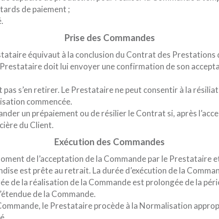
tards de paiement ;
é.
Prise des Commandes
tataire équivaut à la conclusion du Contrat des Prestations 
Prestataire doit lui envoyer une confirmation de son accepta
ut pas s’en retirer. Le Prestataire ne peut consentir à la rés
alisation commencée.
nder un prépaiement ou de résilier le Contrat si, après l’acc
cière du Client.
Exécution des Commandes
ment de l’acceptation de la Commande par le Prestataire et se
ndise est prête au retrait. La durée d’exécution de la Commande
e de la réalisation de la Commande est prolongée de la pério
é l’étendue de la Commande.
Commande, le Prestataire procède à la Normalisation appropr
é.