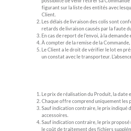
possibilité de venir retirer sa Commande e
figurant sur la liste des entités avec les
Client.
Les délais de livraison des colis sont con
retards de livraison causés par la faute d
En cas de report de l’envoi, à la demande e
À compter de la remise de la Commande, l
Le Client a le droit de vérifier le lot en
un constat avec le transporteur. L’absence
Le prix de réalisation du Produit, la dat
Chaque offre comprend uniquement les prix
Sauf indication contraire, le prix indiqué d
accessoires.
Sauf indication contraire, le prix proposé n
le coût de traitement des fichiers supplé