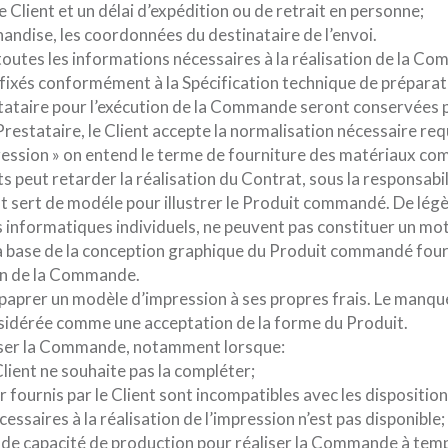
e Client et un délai d’expédition ou de retrait en personne;
handise, les coordonnées du destinataire de l’envoi.
 toutes les informations nécessaires à la réalisation de la 
s fixés conformément à la Spécification technique de prépar
tataire pour l’exécution de la Commande seront conservées 
estataire, le Client accepte la normalisation nécessaire req
mpression » on entend le terme de fourniture des matériaux com
ts peut retarder la réalisation du Contrat, sous la responsabil
ent sert de modéle pour illustrer le Produit commandé. De légèr
 informatiques individuels, ne peuvent pas constituer un mot
 base de la conception graphique du Produit commandé fournie
ion de la Commande.
épaprer un modèle d’impression à ses propres frais. Le manqu
nsidérée comme une acceptation de la forme du Produit.
efuser la Commande, notamment lorsque:
ient ne souhaite pas la compléter;
r fournis par le Client sont incompatibles avec les disposition
ssaires à la réalisation de l’impression n’est pas disponible;
s de capacité de production pour réaliser la Commande à tem