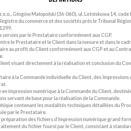
. z o.o., Głogów Małopolski (36-060), ul. Lotniskowa 14, cod
Registre du commerce et des sociétés près le Tribunal Régio
1299.
ons servies par le Prestataire conformément aux CGP.
ntre le Prestataire et le Client dans la mesure et dans le cad
taire au profit du Client conformément aux CGP et au Contrat 
e.
nt visant directement à la réalisation et conclusion du Cont
tataire à la Commande individuelle du Client, des Impressions 
at.
ée en impression numérique à la Commande du Client, destiné
ons servant de base pour la réalisation de la Commande.
raphique contenant les modalités techniques détaillées du Pro
ée par le Prestataire.
de préparation des fichiers d’impression numérique grand fo
aitement du fichier fourni par le Client, consistant à standard