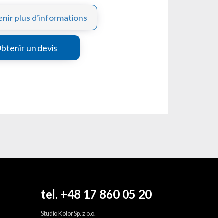
nir plus d'informations
btenir un devis
tel. +48 17 860 05 20
Studio Kolor Sp. z o.o.