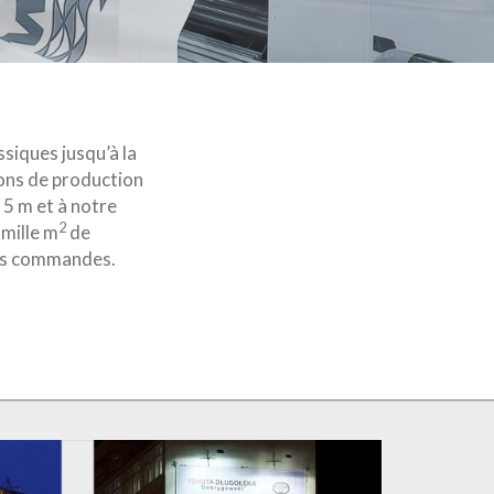
ssiques jusqu’à la
ions de production
5 m et à notre
2
 mille m
de
les commandes.