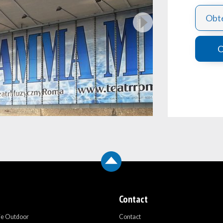
Obte
O
Contact
ie Outdoor
Contact