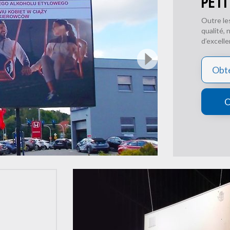
PETI
Outre le
qualité,
d’excelle
Obte
O