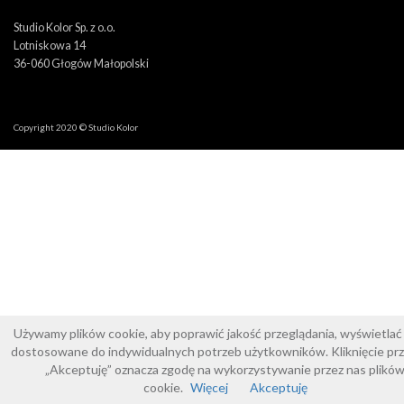
Studio Kolor Sp. z o.o.
Lotniskowa 14
36-060 Głogów Małopolski
Copyright 2020 © Studio Kolor
Używamy plików cookie, aby poprawić jakość przeglądania, wyświetlać 
dostosowane do indywidualnych potrzeb użytkowników. Kliknięcie prz
„Akceptuję” oznacza zgodę na wykorzystywanie przez nas plikó
cookie.
Więcej
Akceptuję